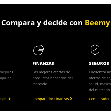
Compara y decide con
Beemy
FINANZAS
SEGUROS
 mejores
Las mejores ofertas de
Encuentra la
iajar en
productos bancarios del
ofertas de se
mercado
salud, mascot
del mercado
iajes
Comparador Finanzas
Comparador