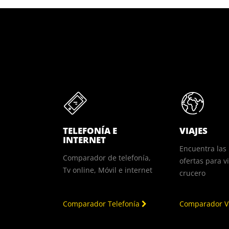
TELEFONÍA E
VIAJES
INTERNET
Encuentra las
Comparador de telefonía,
ofertas para v
Tv online, Móvil e internet
crucero
Comparador Telefonía
Comparador V