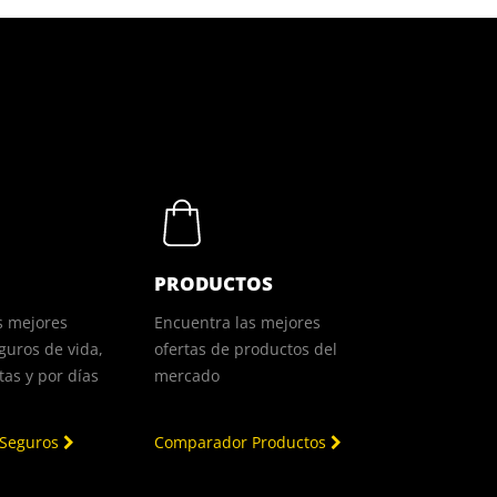
PRODUCTOS
s mejores
Encuentra las mejores
guros de vida,
ofertas de productos del
as y por días
mercado
 Seguros
Comparador Productos