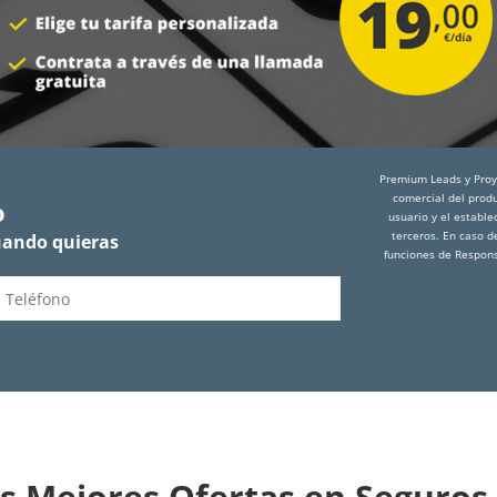
Premium Leads y Proye
comercial del produ
o
usuario y el establ
terceros. En caso d
uando quieras
funciones de Respons
s Mejores Ofertas en Seguros