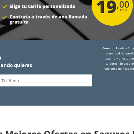
Premium Leads y Proye
comercial del produ
o
usuario y el establ
terceros. En caso d
uando quieras
funciones de Respons
s Mejores Ofertas en Seguros 